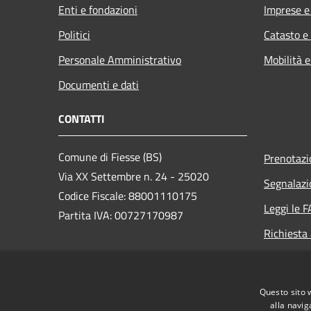
Enti e fondazioni
Imprese 
Politici
Catasto e
Personale Amministrativo
Mobilità e
Documenti e dati
CONTATTI
Comune di Fiesse (BS)
Prenotaz
Via XX Settembre n. 24 - 25020
Segnalazi
Codice Fiscale: 88001110175
Leggi le 
Partita IVA: 00727170987
Richiesta
PEC:
protocollo.fiesse@legalmail.it
Centralino Unico:
Questo sito 
segreteria@comune.fiesse.bs.it
alla navig