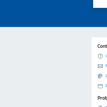
Cont
Prob