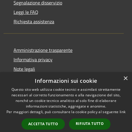
Segnalazione disservizio
Leggi le FAQ
Richiesta assistenza
Amministrazione trasparente
Informativa privacy
Note legali
×
Dichiarazione di accessibilità
Informazioni sui cookie
Questo sito web utilizza cookie tecnici e assimilati strettamente
necessari al corretto funzionamento e alla navigazione del sito,
nonché un cookie tecnico analitico al solo fine di elaborare
informazioni statistiche, aggregate e anonime.
RSS
Copyright © 2026 • Comune di
Per maggiori dettagli, può consultare la cookie policy al seguente
link
Accessibilità
Fiesse • Powered by
Privacy
Municipium
Accesso
•
RIFIUTA TUTTO
ACCETTA TUTTO
Cookie
redazione