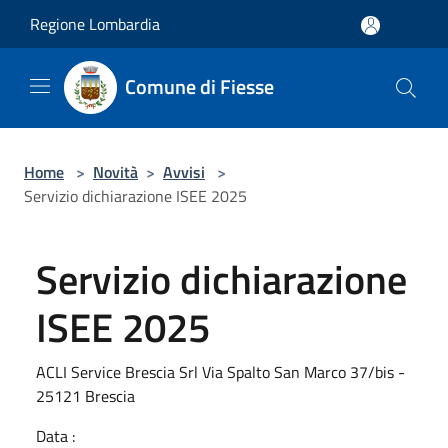
Salta al contenuto principale
Regione Lombardia
Comune di Fiesse
Home
>
Novità
>
Avvisi
>
Servizio dichiarazione ISEE 2025
Servizio dichiarazione
ISEE 2025
ACLI Service Brescia Srl Via Spalto San Marco 37/bis -
25121 Brescia
Data :