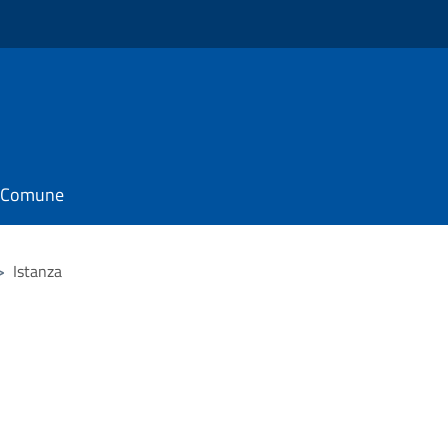
il Comune
>
Istanza