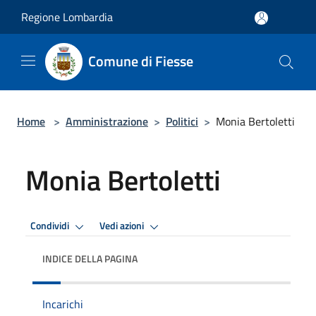
Salta al contenuto principale
Regione Lombardia
Comune di Fiesse
Home
>
Amministrazione
>
Politici
>
Monia Bertoletti
Monia Bertoletti
Condividi
Vedi azioni
INDICE DELLA PAGINA
Incarichi