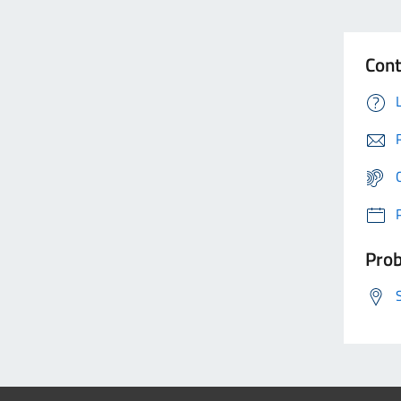
Cont
Prob