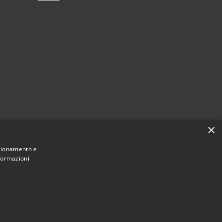
×
nzionamento e
nformazioni
Municipium
Accesso redazione
di Fiesse • Powered by
•