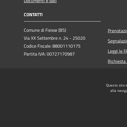
Documenti e dati
CONTATTI
Comune di Fiesse (BS)
Prenotaz
Via XX Settembre n. 24 - 25020
Segnalazi
Codice Fiscale: 88001110175
Leggi le 
Partita IVA: 00727170987
Richiesta
PEC:
protocollo.fiesse@legalmail.it
Centralino Unico:
Questo sito 
segreteria@comune.fiesse.bs.it
alla navig
RSS
Accessibilità
Privacy
Cookie
Mappa de