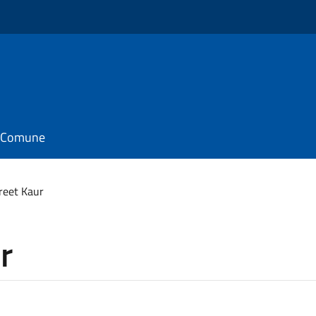
il Comune
eet Kaur
r