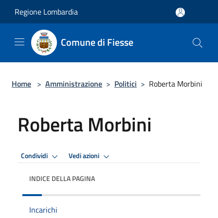
Salta al contenuto principale
Regione Lombardia
Comune di Fiesse
Home
>
Amministrazione
>
Politici
>
Roberta Morbini
Roberta Morbini
Condividi
Vedi azioni
INDICE DELLA PAGINA
Incarichi