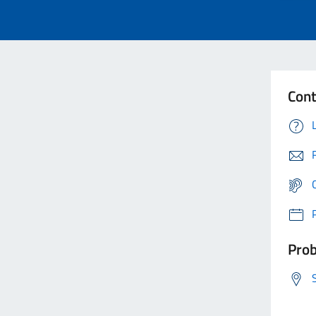
Cont
Prob