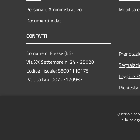
Personale Amministrativo
Mobilità e
Documenti e dati
CONTATTI
Comune di Fiesse (BS)
Prenotaz
Via XX Settembre n. 24 - 25020
Segnalazi
Codice Fiscale: 88001110175
Leggi le 
Partita IVA: 00727170987
Richiesta
PEC:
protocollo.fiesse@legalmail.it
Centralino Unico:
Questo sito 
segreteria@comune.fiesse.bs.it
alla navig