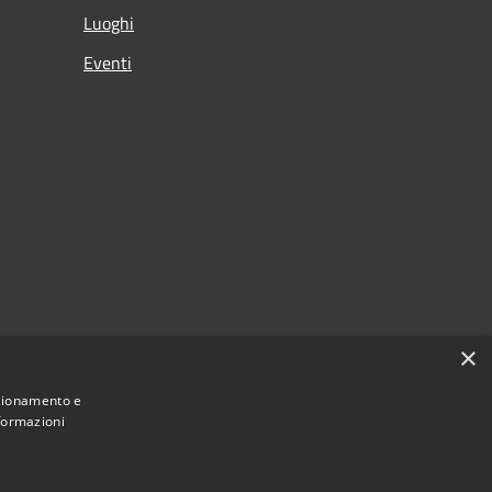
Luoghi
Eventi
×
nzionamento e
nformazioni