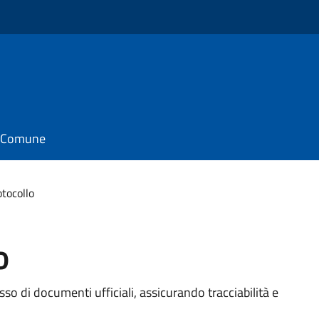
il Comune
otocollo
o
usso di documenti ufficiali, assicurando tracciabilità e