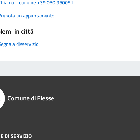
Chiama il comune +39 030 950051
Prenota un appuntamento
lemi in città
Segnala disservizio
Comune di Fiesse
E DI SERVIZIO