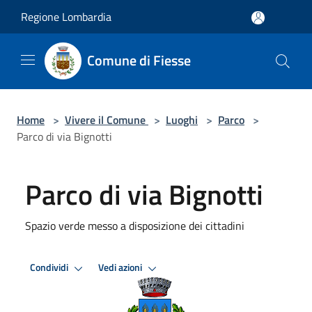
Salta al contenuto principale
Regione Lombardia
Comune di Fiesse
Home
>
Vivere il Comune
>
Luoghi
>
Parco
>
Parco di via Bignotti
Parco di via Bignotti
Spazio verde messo a disposizione dei cittadini
Condividi
Vedi azioni