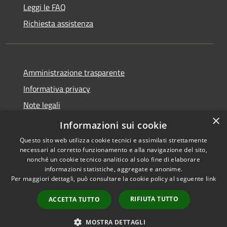
Leggi le FAQ
Richiesta assistenza
Amministrazione trasparente
Informativa privacy
Note legali
×
Dichiarazione di accessibilità
Informazioni sui cookie
Questo sito web utilizza cookie tecnici e assimilati strettamente
necessari al corretto funzionamento e alla navigazione del sito,
nonché un cookie tecnico analitico al solo fine di elaborare
informazioni statistiche, aggregate e anonime.
RSS
Copyright © 2026 • Comune di
Per maggiori dettagli, può consultare la cookie policy al seguente
link
Accessibilità
Fiesse • Powered by
Privacy
Municipium
Accesso
•
RIFIUTA TUTTO
ACCETTA TUTTO
Cookie
redazione
Mappa del sito
MOSTRA DETTAGLI