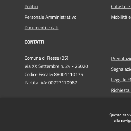
Politici
Catasto e
Personale Amministrativo
Mobilità e
Documenti e dati
CONTATTI
Comune di Fiesse (BS)
Prenotaz
Via XX Settembre n. 24 - 25020
Segnalazi
Codice Fiscale: 88001110175
Leggi le 
Partita IVA: 00727170987
Richiesta
PEC:
protocollo.fiesse@legalmail.it
Centralino Unico:
Questo sito 
segreteria@comune.fiesse.bs.it
alla navig