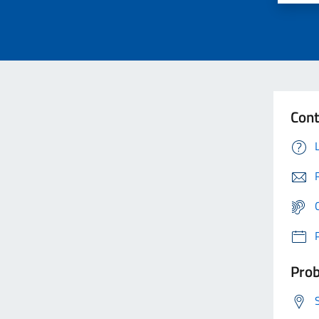
Cont
Prob