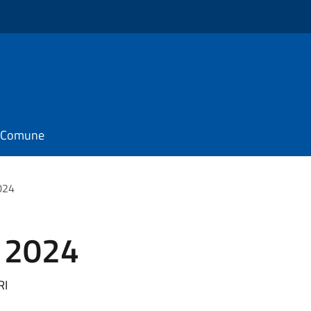
il Comune
024
I 2024
RI